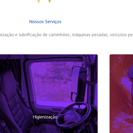
Nossos Serviços
nização e lubrificação de caminhões, máquinas pesadas, veículos pe
Higienização
Reali
Realizamos Higienização de Cabine de
máqu
Higienização
Caminhões, Cabine de Máquinas Pesadas,
Ônibu
Cabine de Veículos Pesados e de Ônibus.