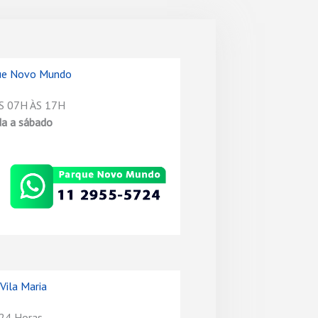
que Novo Mundo
 07H ÀS 17H
da a sábado
Vila Maria
 24 Horas