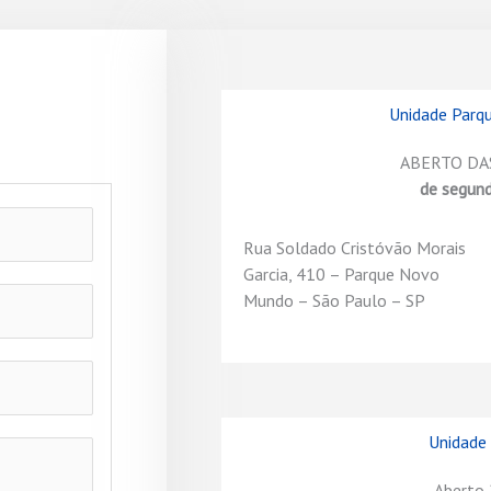
m
a
r
k
Unidade Par
e
r
ABERTO DAS
-
de segun
a
l
Rua Soldado Cristóvão Morais
t
Garcia, 410 – Parque Novo
Mundo – São Paulo – SP
Unidade 
Aberto