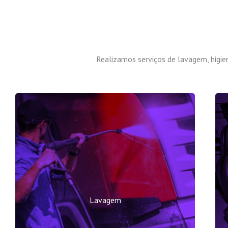
Realizamos serviços de lavagem, higie
Lavagem
Realizamos vários tipos de Lavagens de
Caminhões, Lavagem de Máquinas Pesadas,
Lavagem
Lavagem de Veículos Pesados e Lavagem
de Ônibus.