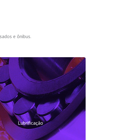
sados e ônibus.
Lubrificação
zamos a lubrificação de caminhões,
inas pesadas, veículos pesados e
Lubrificação
s, tais como lubrificação de motor,
equipamentos e quinta roda.